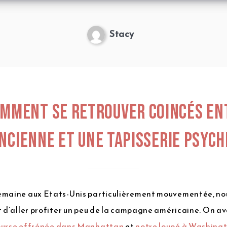
Stacy
omment se retrouver coincés en
ncienne
et
une tapisserie psych
emaine aux Etats-Unis particulièrement mouvementée, no
t d’aller profiter un peu de la campagne américaine. On av
ourse effrénée dans Manhattan
et
notre loupé à Washing