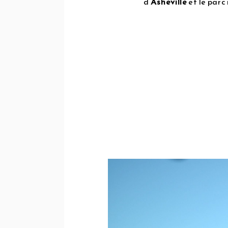
d’
Asheville
et le parc