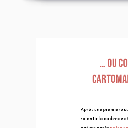
… Ou c
cartoma
Après une première s
ralentir la cadence e
nature après
notre c