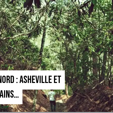
Nord : Asheville et
tains…