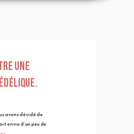
tre une
édélique.
us avons décidé de
ait envie d’un peu de
ton
.