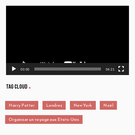
Lecteur
vidéo
00:00
04:21
Tag Cloud
Harry Potter
Londres
New York
Noël
Organiser un voyage aux Etats-Unis