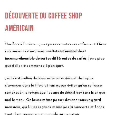
Découverte du coffee shop
américain
Une fois à l’intérieur, mes pires craintes se confirment. On se
retrouve nez à nez avec
une liste interminable et
incompréhensible de sortes différentes de cafés
. Je ne pige
que dalle ; je commence à paniquer.
Je dis à Aurélien de bien rester en arrière et de ne pas
s’avancer dans la file d’attente pour éviter qu’on se fasse
remarquer, le temps que j’essaie de déchiffrer tant bien que
mal le menu. On laisse même passer devant nous un gentil
monsieur, qui lui, ne regarde même pas la pancarte et fonce
tout droit passer sa commande au comptoir.