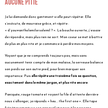
Aucune pitié
Je lui demande donc gentiment si elle peut répéter. Elle
s’exécute, de mauvaise grâce, et répète :
« d’youwantholemilorsolemil ? ». La bouche ouverte, j’essaie
de répondre, mais plus rien ne sort. Mon coeur se met à battre
de plus en plus vite et je commence à perdre mes moyens.
Voyant que je ne comprends toujours pas, mais sans
aucunement tenir compte de mon malaise, la serveuse balance
son poids sur son autre pied, pour bien marquer son
impatience. Puis
elle répète une troisième fois sa question,
exactement dans le même jargon, et plus vite encore
.
Paniquée, rouge tomate et voyant la file d’attente derrière
nous s’allonger, je réponds « heu… the first one ». Elle tape
frénétiquement sur son appareil et passe à la personne