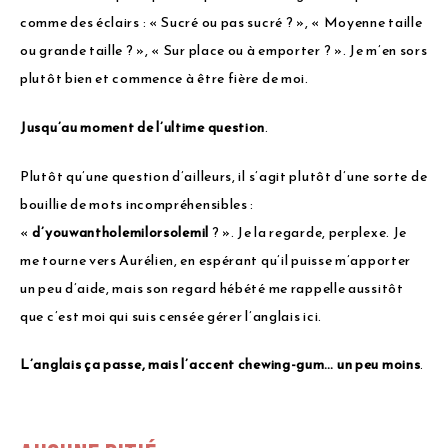
comme des éclairs : « Sucré ou pas sucré ? », « Moyenne taille
ou grande taille ? », « Sur place ou à emporter ? ». Je m’en sors
plutôt bien et commence à être fière de moi.
Jusqu’au moment de l’ultime question
.
Plutôt qu’une question d’ailleurs, il s’agit plutôt d’une sorte de
bouillie de mots incompréhensibles :
«
d’youwantholemilorsolemil
? ». Je la regarde, perplexe. Je
me tourne vers Aurélien, en espérant qu’il puisse m’apporter
un peu d’aide, mais son regard hébété me rappelle aussitôt
que c’est moi qui suis censée gérer l’anglais ici.
L’anglais ça passe, mais l’accent chewing-gum… un peu moins
.